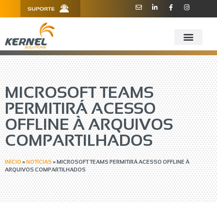
R. Barão de Teffé, 160, Sala 909 -
11 3181.6445
910 - CEP 13208-760 - Jundiaí/SP
MICROSOFT TEAMS
PERMITIRÁ ACESSO
OFFLINE À ARQUIVOS
COMPARTILHADOS
INÍCIO
»
NOTÍCIAS
»
MICROSOFT TEAMS PERMITIRÁ ACESSO OFFLINE À
ARQUIVOS COMPARTILHADOS