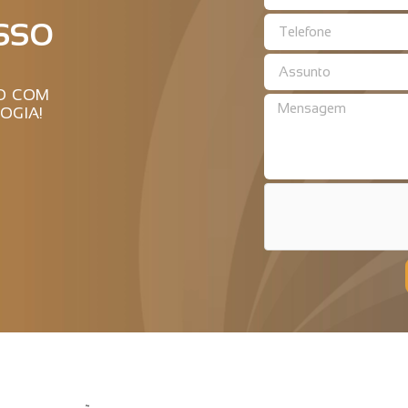
SSO
RO COM
OGIA!