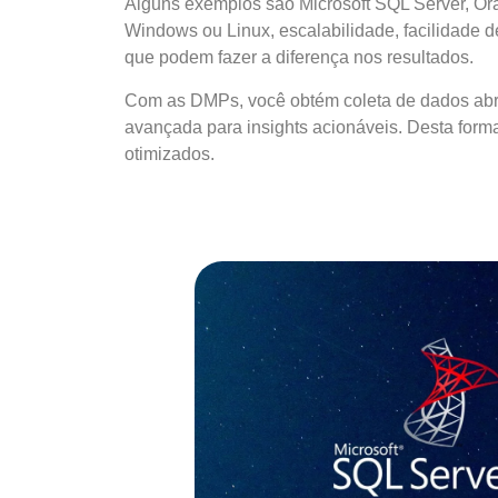
Alguns exemplos são Microsoft SQL Server, Or
Windows ou Linux, escalabilidade, facilidade d
que podem fazer a diferença nos resultados.
Com as DMPs, você obtém coleta de dados abr
avançada para insights acionáveis. Desta forma
otimizados.