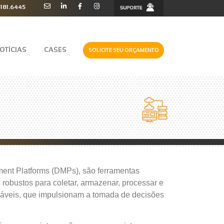
3181.6445
OTÍCIAS
CASES
SOLICITE SEU ORÇAMENTO
nt Platforms (DMPs), são ferramentas
 robustos para coletar, armazenar, processar e
onáveis, que impulsionam a tomada de decisões