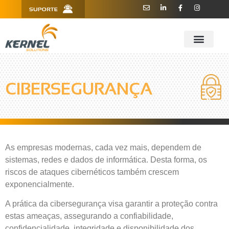
R. Barão de Teffé, 160, Sala 909 -
11 3181.6445
910 - CEP 13208-760 - Jundiaí/SP
CIBERSEGURANÇA
As empresas modernas, cada vez mais, dependem de
sistemas, redes e dados de informática. Desta forma, os
riscos de ataques cibernéticos também crescem
exponencialmente.
A prática da cibersegurança visa garantir a proteção contra
estas ameaças, assegurando a confiabilidade,
confidencialidade, integridade e disponibilidade dos