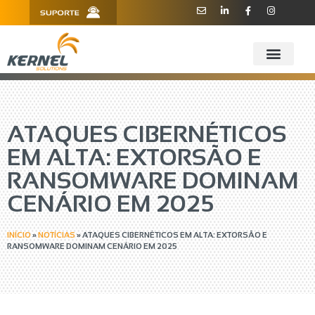
R. Barão de Teffé, 160, Sala 909 -
11 3181.6445
910 - CEP 13208-760 - Jundiaí/SP
ATAQUES CIBERNÉTICOS
EM ALTA: EXTORSÃO E
RANSOMWARE DOMINAM
CENÁRIO EM 2025
INÍCIO
»
NOTÍCIAS
»
ATAQUES CIBERNÉTICOS EM ALTA: EXTORSÃO E
RANSOMWARE DOMINAM CENÁRIO EM 2025