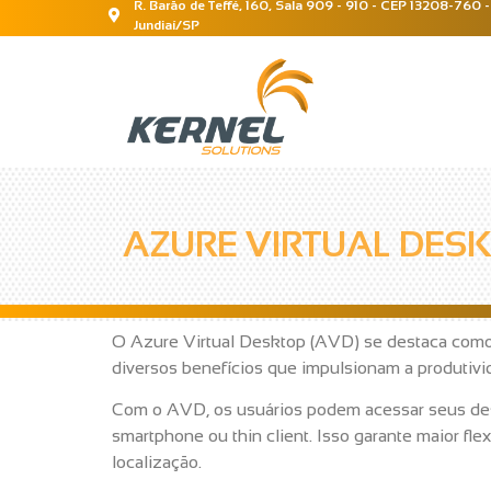
R. Barão de Teffé, 160, Sala 909 - 910 - CEP 13208-760 -
Jundiaí/SP
AZURE VIRTUAL DES
O Azure Virtual Desktop (AVD) se destaca como 
diversos benefícios que impulsionam a produtivid
Com o AVD, os usuários podem acessar seus deskt
smartphone ou thin client. Isso garante maior fl
localização.