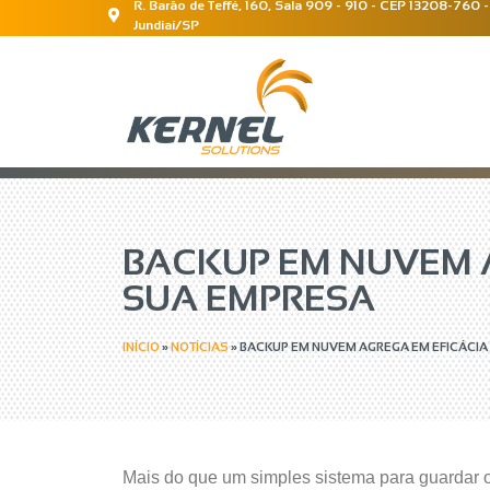
R. Barão de Teffé, 160, Sala 909 - 910 - CEP 13208-760 -
Jundiaí/SP
BACKUP EM NUVEM A
SUA EMPRESA
INÍCIO
»
NOTÍCIAS
»
BACKUP EM NUVEM AGREGA EM EFICÁCIA
Mais do que um simples sistema para guardar o