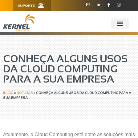
R. Barão de Teffé, 160, Sala 909 -
11 3181.6445
910 - CEP 13208-760 - Jundiaí/SP
CONHEÇA ALGUNS USOS
DA CLOUD COMPUTING
PARA A SUA EMPRESA
INÍCIO
»
NOTÍCIAS
»
CONHEÇA ALGUNS USOS DA CLOUD COMPUTING PARA A
SUA EMPRESA
Atualmente, o Cloud Computing está entre as soluções mais