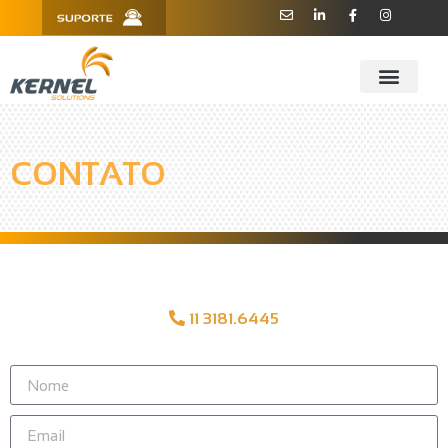
R. Barão de Teffé, 160, Sala 909 -
11 3181.6445
910 - CEP 13208-760 - Jundiaí/SP
CONTATO
11 3181.6445