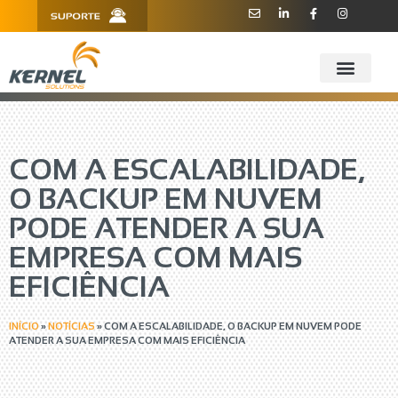
R. Barão de Teffé, 160, Sala 909 -
11 3181.6445
910 - CEP 13208-760 - Jundiaí/SP
COM A ESCALABILIDADE,
O BACKUP EM NUVEM
PODE ATENDER A SUA
EMPRESA COM MAIS
EFICIÊNCIA
INÍCIO
»
NOTÍCIAS
»
COM A ESCALABILIDADE, O BACKUP EM NUVEM PODE
ATENDER A SUA EMPRESA COM MAIS EFICIÊNCIA