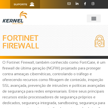
R. Barão de Teffé, 160, Sala 909 -
11 3181.6445
910 - CEP 13208-760 - Jundiaí/SP
FORTINET
FIREWALL
O Fortinet Firewall, também conhecido como FortiGate, é um
firewall de última geração (NGFW) projetado para proteger
contra ameaças cibernéticas, controlando o tráfego e
oferecendo recursos como filtragem de conteúdo, inspeção
SSL avançada, prevenção de intrusões e políticas avançadas
de segurança para redes empresariais. Entre seus principais
recursos estão processadores de segurança próprios e
dedicados, segurança integrada, sandboxing, segurança para