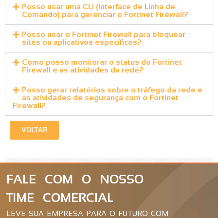
Posso usar uma CLI (Interface de Linha de
Comando) para gerenciar o Fortinet Firewall?
Posso usar o Fortinet Firewall para bloquear
sites ou aplicativos específicos?
Como posso monitorar o status do Fortinet
Firewall e as atividades da rede?
Posso gerar relatórios sobre o tráfego da rede e
as atividades de segurança com o Fortinet
Firewall?
VOLTAR
FALE COM O NOSSO
TIME COMERCIAL
LEVE SUA EMPRESA PARA O FUTURO COM