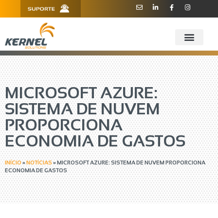
R. Barão de Teffé, 160, Sala 909 -
11 3181.6445
910 - CEP 13208-760 - Jundiaí/SP
MICROSOFT AZURE:
SISTEMA DE NUVEM
PROPORCIONA
ECONOMIA DE GASTOS
INÍCIO
»
NOTÍCIAS
»
MICROSOFT AZURE: SISTEMA DE NUVEM PROPORCIONA
ECONOMIA DE GASTOS