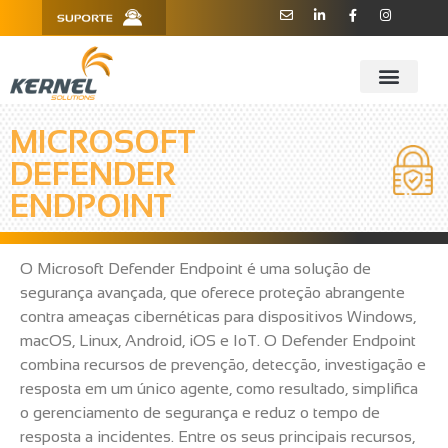
R. Barão de Teffé, 160, Sala 909 -
11 3181.6445
910 - CEP 13208-760 - Jundiaí/SP
MICROSOFT
DEFENDER
ENDPOINT
O Microsoft Defender Endpoint é uma solução de
segurança avançada, que oferece proteção abrangente
contra ameaças cibernéticas para dispositivos Windows,
macOS, Linux, Android, iOS e IoT. O Defender Endpoint
combina recursos de prevenção, detecção, investigação e
resposta em um único agente, como resultado, simplifica
o gerenciamento de segurança e reduz o tempo de
resposta a incidentes. Entre os seus principais recursos,