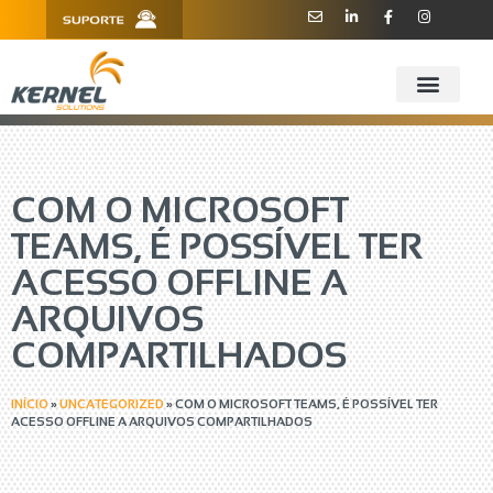
R. Barão de Teffé, 160, Sala 909 -
11 3181.6445
910 - CEP 13208-760 - Jundiaí/SP
COM O MICROSOFT
TEAMS, É POSSÍVEL TER
ACESSO OFFLINE A
ARQUIVOS
COMPARTILHADOS
INÍCIO
»
UNCATEGORIZED
»
COM O MICROSOFT TEAMS, É POSSÍVEL TER
ACESSO OFFLINE A ARQUIVOS COMPARTILHADOS