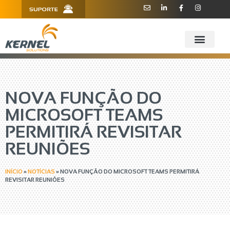
R. Barão de Teffé, 160, Sala 909 -
11 3181.6445
910 - CEP 13208-760 - Jundiaí/SP
NOVA FUNÇÃO DO
MICROSOFT TEAMS
PERMITIRÁ REVISITAR
REUNIÕES
INÍCIO
»
NOTÍCIAS
»
NOVA FUNÇÃO DO MICROSOFT TEAMS PERMITIRÁ
REVISITAR REUNIÕES