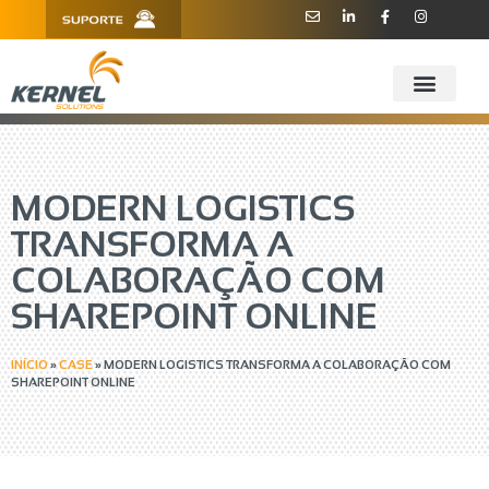
R. Barão de Teffé, 160, Sala 909 -
11 3181.6445
910 - CEP 13208-760 - Jundiaí/SP
MODERN LOGISTICS
TRANSFORMA A
COLABORAÇÃO COM
SHAREPOINT ONLINE
INÍCIO
»
CASE
»
MODERN LOGISTICS TRANSFORMA A COLABORAÇÃO COM
SHAREPOINT ONLINE