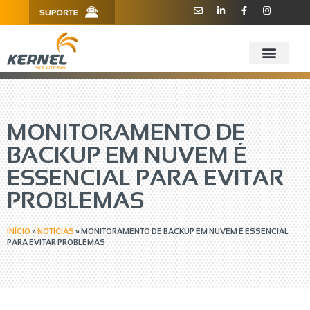
R. Barão de Teffé, 160, Sala 909 -
11 3181.6445
910 - CEP 13208-760 - Jundiaí/SP
MONITORAMENTO DE
BACKUP EM NUVEM É
ESSENCIAL PARA EVITAR
PROBLEMAS
INÍCIO
»
NOTÍCIAS
»
MONITORAMENTO DE BACKUP EM NUVEM É ESSENCIAL
PARA EVITAR PROBLEMAS