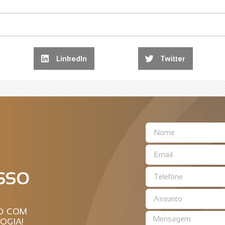
LinkedIn
Twitter
SSO
RO COM
OGIA!