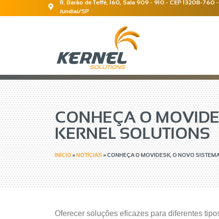
R. Barão de Teffé, 160, Sala 909 - 910 - CEP 13208-760 -
Jundiaí/SP
CONHEÇA O MOVIDES
KERNEL SOLUTIONS
INÍCIO
»
NOTÍCIAS
»
CONHEÇA O MOVIDESK, O NOVO SISTEMA
Oferecer soluções eficazes para diferentes tip