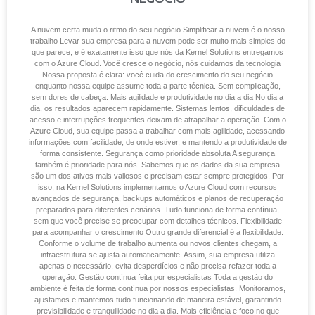
A nuvem certa muda o ritmo do seu negócio Simplificar a nuvem é o nosso
trabalho Levar sua empresa para a nuvem pode ser muito mais simples do
que parece, e é exatamente isso que nós da Kernel Solutions entregamos
com o Azure Cloud. Você cresce o negócio, nós cuidamos da tecnologia
Nossa proposta é clara: você cuida do crescimento do seu negócio
enquanto nossa equipe assume toda a parte técnica. Sem complicação,
sem dores de cabeça. Mais agilidade e produtividade no dia a dia No dia a
dia, os resultados aparecem rapidamente. Sistemas lentos, dificuldades de
acesso e interrupções frequentes deixam de atrapalhar a operação. Com o
Azure Cloud, sua equipe passa a trabalhar com mais agilidade, acessando
informações com facilidade, de onde estiver, e mantendo a produtividade de
forma consistente. Segurança como prioridade absoluta A segurança
também é prioridade para nós. Sabemos que os dados da sua empresa
são um dos ativos mais valiosos e precisam estar sempre protegidos. Por
isso, na Kernel Solutions implementamos o Azure Cloud com recursos
avançados de segurança, backups automáticos e planos de recuperação
preparados para diferentes cenários. Tudo funciona de forma contínua,
sem que você precise se preocupar com detalhes técnicos. Flexibilidade
para acompanhar o crescimento Outro grande diferencial é a flexibilidade.
Conforme o volume de trabalho aumenta ou novos clientes chegam, a
infraestrutura se ajusta automaticamente. Assim, sua empresa utiliza
apenas o necessário, evita desperdícios e não precisa refazer toda a
operação. Gestão contínua feita por especialistas Toda a gestão do
ambiente é feita de forma contínua por nossos especialistas. Monitoramos,
ajustamos e mantemos tudo funcionando de maneira estável, garantindo
previsibilidade e tranquilidade no dia a dia. Mais eficiência e foco no que