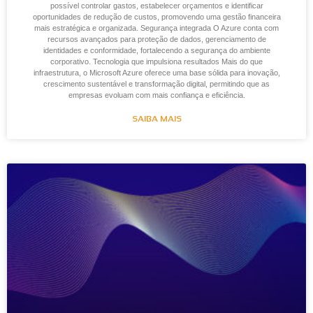
possível controlar gastos, estabelecer orçamentos e identificar
oportunidades de redução de custos, promovendo uma gestão financeira
mais estratégica e organizada. Segurança integrada O Azure conta com
recursos avançados para proteção de dados, gerenciamento de
identidades e conformidade, fortalecendo a segurança do ambiente
corporativo. Tecnologia que impulsiona resultados Mais do que
infraestrutura, o Microsoft Azure oferece uma base sólida para inovação,
crescimento sustentável e transformação digital, permitindo que as
empresas evoluam com mais confiança e eficiência.
SAIBA MAIS