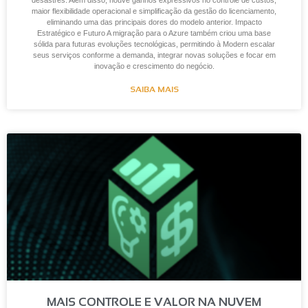
desastres. Além disso, houve ganhos expressivos no controle de custos,
maior flexibilidade operacional e simplificação da gestão do licenciamento,
eliminando uma das principais dores do modelo anterior. Impacto
Estratégico e Futuro A migração para o Azure também criou uma base
sólida para futuras evoluções tecnológicas, permitindo à Modern escalar
seus serviços conforme a demanda, integrar novas soluções e focar em
inovação e crescimento do negócio.
SAIBA MAIS
MAIS CONTROLE E VALOR NA NUVEM