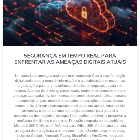
SEGURANÇA EM TEMPO REAL PARA
ENFRENTAR AS AMEAÇAS DIGITAIS ATUAIS
Um cenário de ameaças cada vez mais complexo Com a transformação
digital acelerando a troca de informações e a colaboração em nuvem, as
organizações passaram a enfrentar desafios de segurança cada vez
maiores. Ataques de phishing, ransomware, roubo de credenciais e outras
ameaças avançadas evoluem constantemente, explorando falhas humanas
e tecnológicas para comprometer dados e operações críticas. Nesse
contexto, investir em cibersegurança deixou de ser apenas uma medida
preventiva e se tornou uma estratégia essencial para garantir a
continuidade dos negócios, proteger informações sensíveis e preservar a
confiança de clientes e parceiros. Proteção integrada para o ambiente
Microsoft 365 O Microsoft Defender para Office 365 oferece uma camada
avançada de proteção para os serviços mais utilizados pelas empresas,
incluindo Outlook, Microsoft Teams, SharePoint e OneDrive. Integrado