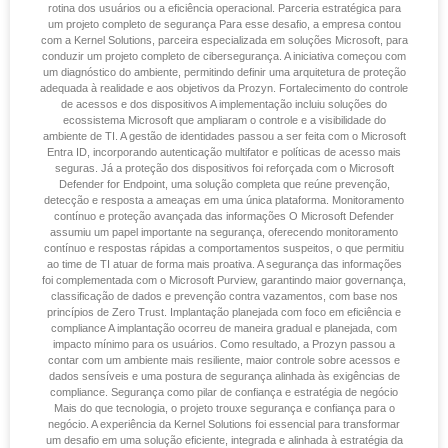
rotina dos usuários ou a eficiência operacional. Parceria estratégica para
um projeto completo de segurança Para esse desafio, a empresa contou
com a Kernel Solutions, parceira especializada em soluções Microsoft, para
conduzir um projeto completo de cibersegurança. A iniciativa começou com
um diagnóstico do ambiente, permitindo definir uma arquitetura de proteção
adequada à realidade e aos objetivos da Prozyn. Fortalecimento do controle
de acessos e dos dispositivos A implementação incluiu soluções do
ecossistema Microsoft que ampliaram o controle e a visibilidade do
ambiente de TI. A gestão de identidades passou a ser feita com o Microsoft
Entra ID, incorporando autenticação multifator e políticas de acesso mais
seguras. Já a proteção dos dispositivos foi reforçada com o Microsoft
Defender for Endpoint, uma solução completa que reúne prevenção,
detecção e resposta a ameaças em uma única plataforma. Monitoramento
contínuo e proteção avançada das informações O Microsoft Defender
assumiu um papel importante na segurança, oferecendo monitoramento
contínuo e respostas rápidas a comportamentos suspeitos, o que permitiu
ao time de TI atuar de forma mais proativa. A segurança das informações
foi complementada com o Microsoft Purview, garantindo maior governança,
classificação de dados e prevenção contra vazamentos, com base nos
princípios de Zero Trust. Implantação planejada com foco em eficiência e
compliance A implantação ocorreu de maneira gradual e planejada, com
impacto mínimo para os usuários. Como resultado, a Prozyn passou a
contar com um ambiente mais resiliente, maior controle sobre acessos e
dados sensíveis e uma postura de segurança alinhada às exigências de
compliance. Segurança como pilar de confiança e estratégia de negócio
Mais do que tecnologia, o projeto trouxe segurança e confiança para o
negócio. A experiência da Kernel Solutions foi essencial para transformar
um desafio em uma solução eficiente, integrada e alinhada à estratégia da