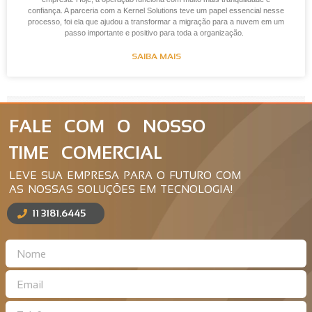
confiança. A parceria com a Kernel Solutions teve um papel essencial nesse
processo, foi ela que ajudou a transformar a migração para a nuvem em um
passo importante e positivo para toda a organização.
SAIBA MAIS
FALE COM O NOSSO
TIME COMERCIAL
LEVE SUA EMPRESA PARA O FUTURO COM
AS NOSSAS SOLUÇÕES EM TECNOLOGIA!
11 3181.6445