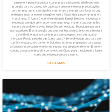
realmente importa Na prática, sua empresa ganha mais eficiência, mais
proteção para os dados, liberdade para crescer e menos preocupações
com infraestrutura. Isso significa mais tempo e energia para focar no que
realmente importa: evoluir o negócio. Azure Cloud ideal para empresas em
crescimento O Azure Cloud, oferecido pela Kernel Solutions, é ideal para
empresas que querem crescer com segurança, manter suas operações
sempre disponíveis e evitar limitações tecnológicas. Tecnologia que atua
nos bastidores É uma solução que atua nos bastidores, de forma silenciosa
e confiável, enquanto sua empresa ganha espaço e se destaca no
mercado. Pronto para dar o próximo passo? Se você está pronto para dar
o próximo passo, nós da Kernel Solutions estamos preparados para ajudar
a construir esse caminho de forma segura, estratégica e eficiente. Entre em
contato conosco e descubra como o Azure Cloud pode transformar a forma
como sua empresa cresce e opera.
SAIBA MAIS