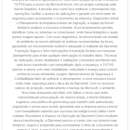
TOTVS para a nuvem da Microsoft Azure, em um projeto conduzido pela
Kernel Solutions. A decisão teve como foco melhorar o desempenho das
operações, facilitar o acesso às aplicações e garantir um nível maior de
segurança para acompanhar o crescimento da empresa. Diagnóstico Inicial
e Planejamento da Arquitetura Antes da migração, a equipe da Kernel
Solutions analisou a estrutura existente. Esse levantamento permitiu
identificar como os sistemas se conectavam, onde havia limitações e quais
pontos exigiam ajustes. Com esse diagnóstico, foi desenvolvido um modelo
de ambiente na nuvem alinhado às práticas recomendadas da Azure,
garantindo um funcionamento estável e adequado à realidade da Dipromed.
Transição Segura e Sem Interrupções A transição foi feita com bastante
planejamento para evitar qualquer interrupção no trabalho diário. Técnicas
de replicação, testes detalhados e validações constantes permitiram que
tudo fosse transferido com tranquilidade. Após a mudança, o TOTVS
passou a operar com mais estabilidade, velocidade e espaço para crescer
conforme novas demandas surgem. Aprimoramento de Segurança e
Confiabilidade Além de melhorar o desempenho, a nova estrutura trouxe
muito mais segurança para o dia a dia da Dipromed. Com os recursos
nativos de proteção, monitoramento e backup da Microsoft, o ambiente
ficou mais preparado para lidar com falhas e riscos que antes
representavam preocupação. Ao mesmo tempo, a Kernel Solutions
organizou uma política de governança que mantém tudo padronizado,
organizado e pronto para evoluir, garantindo que a empresa possa crescer
com tranquilidade sabendo que sua base tecnológica está sólida e bem
cuidada. Resultados e Impacto na Operação da Dipromed Como resultado
dessa transformação, a Dipromed passou a contar com um sistema mais
moderno, seguro e preparado para acompanhar o ritmo de crescimento da
empresa. Hoje, a operação funciona com muito mais tranquilidade e