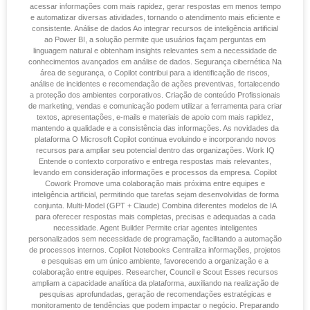
acessar informações com mais rapidez, gerar respostas em menos tempo
e automatizar diversas atividades, tornando o atendimento mais eficiente e
consistente. Análise de dados Ao integrar recursos de inteligência artificial
ao Power BI, a solução permite que usuários façam perguntas em
linguagem natural e obtenham insights relevantes sem a necessidade de
conhecimentos avançados em análise de dados. Segurança cibernética Na
área de segurança, o Copilot contribui para a identificação de riscos,
análise de incidentes e recomendação de ações preventivas, fortalecendo
a proteção dos ambientes corporativos. Criação de conteúdo Profissionais
de marketing, vendas e comunicação podem utilizar a ferramenta para criar
textos, apresentações, e-mails e materiais de apoio com mais rapidez,
mantendo a qualidade e a consistência das informações. As novidades da
plataforma O Microsoft Copilot continua evoluindo e incorporando novos
recursos para ampliar seu potencial dentro das organizações. Work IQ
Entende o contexto corporativo e entrega respostas mais relevantes,
levando em consideração informações e processos da empresa. Copilot
Cowork Promove uma colaboração mais próxima entre equipes e
inteligência artificial, permitindo que tarefas sejam desenvolvidas de forma
conjunta. Multi-Model (GPT + Claude) Combina diferentes modelos de IA
para oferecer respostas mais completas, precisas e adequadas a cada
necessidade. Agent Builder Permite criar agentes inteligentes
personalizados sem necessidade de programação, facilitando a automação
de processos internos. Copilot Notebooks Centraliza informações, projetos
e pesquisas em um único ambiente, favorecendo a organização e a
colaboração entre equipes. Researcher, Council e Scout Esses recursos
ampliam a capacidade analítica da plataforma, auxiliando na realização de
pesquisas aprofundadas, geração de recomendações estratégicas e
monitoramento de tendências que podem impactar o negócio. Preparando