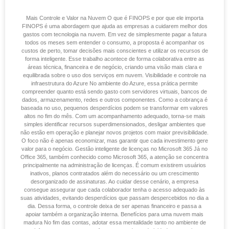
Mais Controle e Valor na Nuvem O que é FINOPS e por que ele importa
FINOPS é uma abordagem que ajuda as empresas a cuidarem melhor dos
gastos com tecnologia na nuvem. Em vez de simplesmente pagar a fatura
todos os meses sem entender o consumo, a proposta é acompanhar os
custos de perto, tomar decisões mais conscientes e utilizar os recursos de
forma inteligente. Esse trabalho acontece de forma colaborativa entre as
áreas técnica, financeira e de negócio, criando uma visão mais clara e
equilibrada sobre o uso dos serviços em nuvem. Visibilidade e controle na
infraestrutura do Azure No ambiente do Azure, essa prática permite
compreender quanto está sendo gasto com servidores virtuais, bancos de
dados, armazenamento, redes e outros componentes. Como a cobrança é
baseada no uso, pequenos desperdícios podem se transformar em valores
altos no fim do mês. Com um acompanhamento adequado, torna‑se mais
simples identificar recursos superdimensionados, desligar ambientes que
não estão em operação e planejar novos projetos com maior previsibilidade.
O foco não é apenas economizar, mas garantir que cada investimento gere
valor para o negócio. Gestão inteligente de licenças no Microsoft 365 Já no
Office 365, também conhecido como Microsoft 365, a atenção se concentra
principalmente na administração de licenças. É comum existirem usuários
inativos, planos contratados além do necessário ou um crescimento
desorganizado de assinaturas. Ao cuidar desse cenário, a empresa
consegue assegurar que cada colaborador tenha o acesso adequado às
suas atividades, evitando desperdícios que passam despercebidos no dia a
dia. Dessa forma, o controle deixa de ser apenas financeiro e passa a
apoiar também a organização interna. Benefícios para uma nuvem mais
madura No fim das contas, adotar essa mentalidade tanto no ambiente de