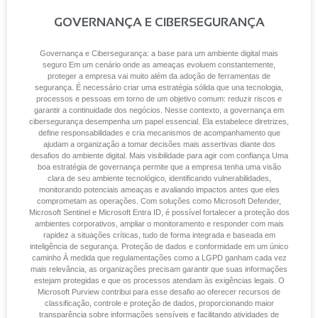
GOVERNANÇA E CIBERSEGURANÇA
Governança e Cibersegurança: a base para um ambiente digital mais
seguro Em um cenário onde as ameaças evoluem constantemente,
proteger a empresa vai muito além da adoção de ferramentas de
segurança. É necessário criar uma estratégia sólida que una tecnologia,
processos e pessoas em torno de um objetivo comum: reduzir riscos e
garantir a continuidade dos negócios. Nesse contexto, a governança em
cibersegurança desempenha um papel essencial. Ela estabelece diretrizes,
define responsabilidades e cria mecanismos de acompanhamento que
ajudam a organização a tomar decisões mais assertivas diante dos
desafios do ambiente digital. Mais visibilidade para agir com confiança Uma
boa estratégia de governança permite que a empresa tenha uma visão
clara de seu ambiente tecnológico, identificando vulnerabilidades,
monitorando potenciais ameaças e avaliando impactos antes que eles
comprometam as operações. Com soluções como Microsoft Defender,
Microsoft Sentinel e Microsoft Entra ID, é possível fortalecer a proteção dos
ambientes corporativos, ampliar o monitoramento e responder com mais
rapidez a situações críticas, tudo de forma integrada e baseada em
inteligência de segurança. Proteção de dados e conformidade em um único
caminho À medida que regulamentações como a LGPD ganham cada vez
mais relevância, as organizações precisam garantir que suas informações
estejam protegidas e que os processos atendam às exigências legais. O
Microsoft Purview contribui para esse desafio ao oferecer recursos de
classificação, controle e proteção de dados, proporcionando maior
transparência sobre informações sensíveis e facilitando atividades de