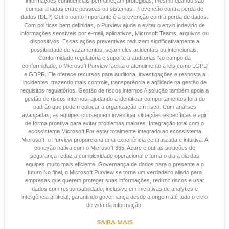
informações confidenciais permaneçam protegidas, mesmo quando são
compartilhadas entre pessoas ou sistemas. Prevenção contra perda de
dados (DLP) Outro ponto importante é a prevenção contra perda de dados.
Com políticas bem definidas, o Purview ajuda a evitar o envio indevido de
informações sensíveis por e‑mail, aplicativos, Microsoft Teams, arquivos ou
dispositivos. Essas ações preventivas reduzem significativamente a
possibilidade de vazamentos, sejam eles acidentais ou intencionais.
Conformidade regulatória e suporte a auditorias No campo da
conformidade, o Microsoft Purview facilita o atendimento a leis como LGPD
e GDPR. Ele oferece recursos para auditoria, investigações e resposta a
incidentes, trazendo mais controle, transparência e agilidade na gestão de
requisitos regulatórios. Gestão de riscos internos A solução também apoia a
gestão de riscos internos, ajudando a identificar comportamentos fora do
padrão que podem colocar a organização em risco. Com análises
avançadas, as equipes conseguem investigar situações específicas e agir
de forma proativa para evitar problemas maiores. Integração total com o
ecossistema Microsoft Por estar totalmente integrado ao ecossistema
Microsoft, o Purview proporciona uma experiência centralizada e intuitiva. A
conexão nativa com o Microsoft 365, Azure e outras soluções de
segurança reduz a complexidade operacional e torna o dia a dia das
equipes muito mais eficiente. Governança de dados para o presente e o
futuro No final, o Microsoft Purview se torna um verdadeiro aliado para
empresas que querem proteger suas informações, reduzir riscos e usar
dados com responsabilidade, inclusive em iniciativas de analytics e
inteligência artificial, garantindo governança desde a origem até todo o ciclo
de vida da informação.
SAIBA MAIS