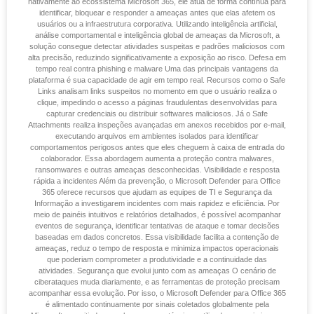
nativamente ao ecossistema Microsoft 365, ele atua de forma contínua para
identificar, bloquear e responder a ameaças antes que elas afetem os
usuários ou a infraestrutura corporativa. Utilizando inteligência artificial,
análise comportamental e inteligência global de ameaças da Microsoft, a
solução consegue detectar atividades suspeitas e padrões maliciosos com
alta precisão, reduzindo significativamente a exposição ao risco. Defesa em
tempo real contra phishing e malware Uma das principais vantagens da
plataforma é sua capacidade de agir em tempo real. Recursos como o Safe
Links analisam links suspeitos no momento em que o usuário realiza o
clique, impedindo o acesso a páginas fraudulentas desenvolvidas para
capturar credenciais ou distribuir softwares maliciosos. Já o Safe
Attachments realiza inspeções avançadas em anexos recebidos por e-mail,
executando arquivos em ambientes isolados para identificar
comportamentos perigosos antes que eles cheguem à caixa de entrada do
colaborador. Essa abordagem aumenta a proteção contra malwares,
ransomwares e outras ameaças desconhecidas. Visibilidade e resposta
rápida a incidentes Além da prevenção, o Microsoft Defender para Office
365 oferece recursos que ajudam as equipes de TI e Segurança da
Informação a investigarem incidentes com mais rapidez e eficiência. Por
meio de painéis intuitivos e relatórios detalhados, é possível acompanhar
eventos de segurança, identificar tentativas de ataque e tomar decisões
baseadas em dados concretos. Essa visibilidade facilita a contenção de
ameaças, reduz o tempo de resposta e minimiza impactos operacionais
que poderiam comprometer a produtividade e a continuidade das
atividades. Segurança que evolui junto com as ameaças O cenário de
ciberataques muda diariamente, e as ferramentas de proteção precisam
acompanhar essa evolução. Por isso, o Microsoft Defender para Office 365
é alimentado continuamente por sinais coletados globalmente pela