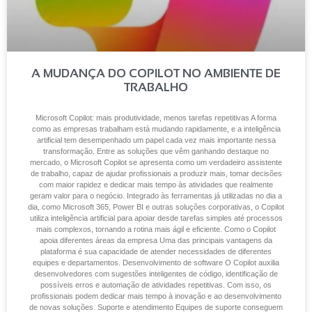
A MUDANÇA DO COPILOT NO AMBIENTE DE
TRABALHO
Microsoft Copilot: mais produtividade, menos tarefas repetitivas A forma
como as empresas trabalham está mudando rapidamente, e a inteligência
artificial tem desempenhado um papel cada vez mais importante nessa
transformação. Entre as soluções que vêm ganhando destaque no
mercado, o Microsoft Copilot se apresenta como um verdadeiro assistente
de trabalho, capaz de ajudar profissionais a produzir mais, tomar decisões
com maior rapidez e dedicar mais tempo às atividades que realmente
geram valor para o negócio. Integrado às ferramentas já utilizadas no dia a
dia, como Microsoft 365, Power BI e outras soluções corporativas, o Copilot
utiliza inteligência artificial para apoiar desde tarefas simples até processos
mais complexos, tornando a rotina mais ágil e eficiente. Como o Copilot
apoia diferentes áreas da empresa Uma das principais vantagens da
plataforma é sua capacidade de atender necessidades de diferentes
equipes e departamentos. Desenvolvimento de software O Copilot auxilia
desenvolvedores com sugestões inteligentes de código, identificação de
possíveis erros e automação de atividades repetitivas. Com isso, os
profissionais podem dedicar mais tempo à inovação e ao desenvolvimento
de novas soluções. Suporte e atendimento Equipes de suporte conseguem