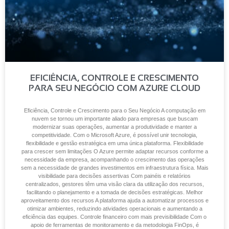
EFICIÊNCIA, CONTROLE E CRESCIMENTO
PARA SEU NEGÓCIO COM AZURE CLOUD
Eficiência, Controle e Crescimento para o Seu Negócio A computação em
nuvem se tornou um importante aliado para empresas que buscam
modernizar suas operações, aumentar a produtividade e manter a
competitividade. Com o Microsoft Azure, é possível unir tecnologia,
flexibilidade e gestão estratégica em uma única plataforma. Flexibilidade
para crescer sem limitações O Azure permite adaptar recursos conforme a
necessidade da empresa, acompanhando o crescimento das operações
sem a necessidade de grandes investimentos em infraestrutura física. Mais
visibilidade para decisões assertivas Com painéis e relatórios
centralizados, gestores têm uma visão clara da utilização dos recursos,
facilitando o planejamento e a tomada de decisões estratégicas. Melhor
aproveitamento dos recursos A plataforma ajuda a automatizar processos e
otimizar ambientes, reduzindo atividades operacionais e aumentando a
eficiência das equipes. Controle financeiro com mais previsibilidade Com o
apoio de ferramentas de monitoramento e da metodologia FinOps, é