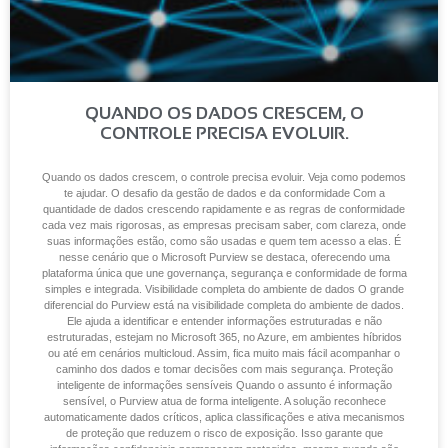
QUANDO OS DADOS CRESCEM, O
CONTROLE PRECISA EVOLUIR.
Quando os dados crescem, o controle precisa evoluir. Veja como podemos
te ajudar. O desafio da gestão de dados e da conformidade Com a
quantidade de dados crescendo rapidamente e as regras de conformidade
cada vez mais rigorosas, as empresas precisam saber, com clareza, onde
suas informações estão, como são usadas e quem tem acesso a elas. É
nesse cenário que o Microsoft Purview se destaca, oferecendo uma
plataforma única que une governança, segurança e conformidade de forma
simples e integrada. Visibilidade completa do ambiente de dados O grande
diferencial do Purview está na visibilidade completa do ambiente de dados.
Ele ajuda a identificar e entender informações estruturadas e não
estruturadas, estejam no Microsoft 365, no Azure, em ambientes híbridos
ou até em cenários multicloud. Assim, fica muito mais fácil acompanhar o
caminho dos dados e tomar decisões com mais segurança. Proteção
inteligente de informações sensíveis Quando o assunto é informação
sensível, o Purview atua de forma inteligente. A solução reconhece
automaticamente dados críticos, aplica classificações e ativa mecanismos
de proteção que reduzem o risco de exposição. Isso garante que