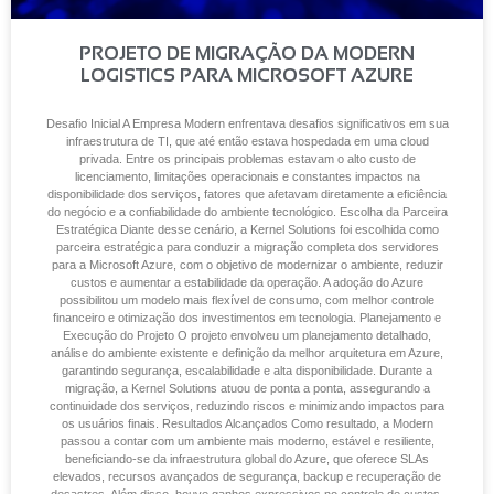
PROJETO DE MIGRAÇÃO DA MODERN
LOGISTICS PARA MICROSOFT AZURE
Desafio Inicial A Empresa Modern enfrentava desafios significativos em sua
infraestrutura de TI, que até então estava hospedada em uma cloud
privada. Entre os principais problemas estavam o alto custo de
licenciamento, limitações operacionais e constantes impactos na
disponibilidade dos serviços, fatores que afetavam diretamente a eficiência
do negócio e a confiabilidade do ambiente tecnológico. Escolha da Parceira
Estratégica Diante desse cenário, a Kernel Solutions foi escolhida como
parceira estratégica para conduzir a migração completa dos servidores
para a Microsoft Azure, com o objetivo de modernizar o ambiente, reduzir
custos e aumentar a estabilidade da operação. A adoção do Azure
possibilitou um modelo mais flexível de consumo, com melhor controle
financeiro e otimização dos investimentos em tecnologia. Planejamento e
Execução do Projeto O projeto envolveu um planejamento detalhado,
análise do ambiente existente e definição da melhor arquitetura em Azure,
garantindo segurança, escalabilidade e alta disponibilidade. Durante a
migração, a Kernel Solutions atuou de ponta a ponta, assegurando a
continuidade dos serviços, reduzindo riscos e minimizando impactos para
os usuários finais. Resultados Alcançados Como resultado, a Modern
passou a contar com um ambiente mais moderno, estável e resiliente,
beneficiando-se da infraestrutura global do Azure, que oferece SLAs
elevados, recursos avançados de segurança, backup e recuperação de