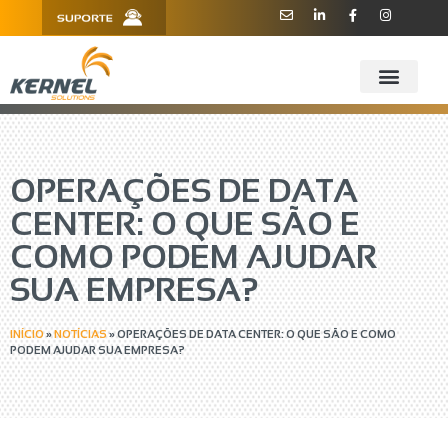
R. Barão de Teffé, 160, Sala 909 -
11 3181.6445
910 - CEP 13208-760 - Jundiaí/SP
OPERAÇÕES DE DATA
CENTER: O QUE SÃO E
COMO PODEM AJUDAR
SUA EMPRESA?
INÍCIO
»
NOTÍCIAS
»
OPERAÇÕES DE DATA CENTER: O QUE SÃO E COMO
PODEM AJUDAR SUA EMPRESA?