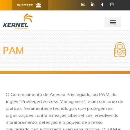
R. Barão de Teffé, 160, Sala 909 -
11 3181.6445
910 - CEP 13208-760 - Jundiaí/SP
PAM
O Gerenciamento de Acesso Privilegiado, ou PAM, do
inglês “Privileged Access Managment”, é um conjunto de
práticas, ferramentas e tecnologias que protegem as
organizações contra ameaças cibernéticas, envolvendo
monitoramento, detecção e bloqueio de acesso
privilegiado não autorizado a recursos críticos. O PAM é