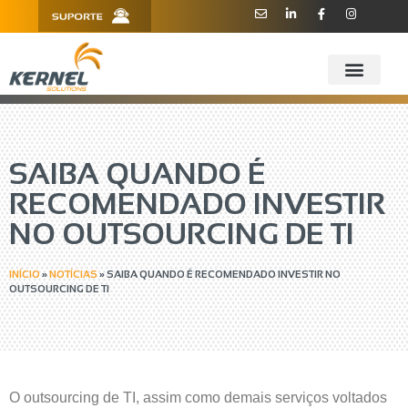
R. Barão de Teffé, 160, Sala 909 -
11 3181.6445
910 - CEP 13208-760 - Jundiaí/SP
SAIBA QUANDO É
RECOMENDADO INVESTIR
NO OUTSOURCING DE TI
INÍCIO
»
NOTÍCIAS
»
SAIBA QUANDO É RECOMENDADO INVESTIR NO
OUTSOURCING DE TI
O outsourcing de TI, assim como demais serviços voltados