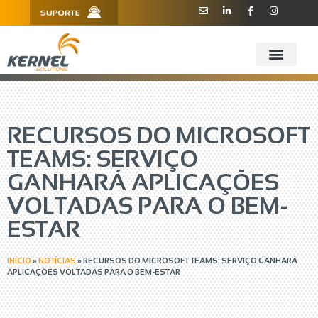
R. Barão de Teffé, 160, Sala 909 -
11 3181.6445
910 - CEP 13208-760 - Jundiaí/SP
RECURSOS DO MICROSOFT
TEAMS: SERVIÇO
GANHARÁ APLICAÇÕES
VOLTADAS PARA O BEM-
ESTAR
INÍCIO
»
NOTÍCIAS
»
RECURSOS DO MICROSOFT TEAMS: SERVIÇO GANHARÁ
APLICAÇÕES VOLTADAS PARA O BEM-ESTAR