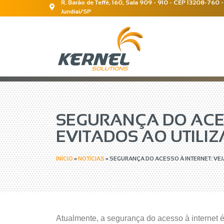
R. Barão de Teffé, 160, Sala 909 - 910 - CEP 13208-760 -
Jundiaí/SP
SEGURANÇA DO ACES
EVITADOS AO UTILIZ
INÍCIO
»
NOTÍCIAS
»
SEGURANÇA DO ACESSO À INTERNET: VEJA
Atualmente, a segurança do acesso à internet 