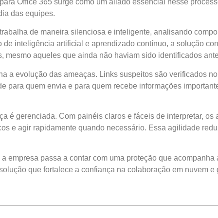
 para Office 365 surge como um aliado essencial nesse process
dia das equipes.
 trabalha de maneira silenciosa e inteligente, analisando compor
e inteligência artificial e aprendizado contínuo, a solução co
, mesmo aqueles que ainda não haviam sido identificados ante
a a evolução das ameaças. Links suspeitos são verificados n
dade para quem envia e para quem recebe informações importan
ça é gerenciada. Com painéis claros e fáceis de interpretar, o
cos e agir rapidamente quando necessário. Essa agilidade reduz
65, a empresa passa a contar com uma proteção que acompanha 
 solução que fortalece a confiança na colaboração em nuvem e