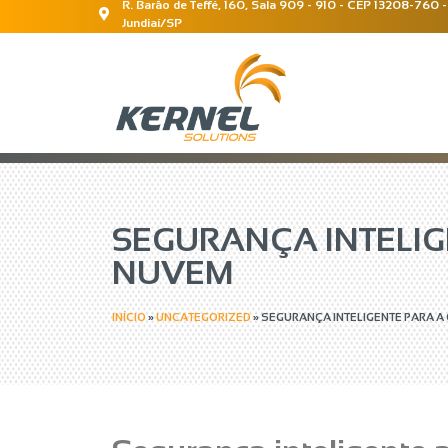
R. Barão de Teffé, 160, Sala 909 - 910 - CEP 13208-760 -
Jundiaí/SP
SEGURANÇA INTELI
NUVEM
INÍCIO
»
UNCATEGORIZED
»
SEGURANÇA INTELIGENTE PARA 