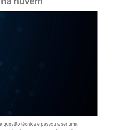
a na nuvem
a questão técnica e passou a ser uma