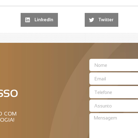
LinkedIn
Twitter
SSO
RO COM
OGIA!