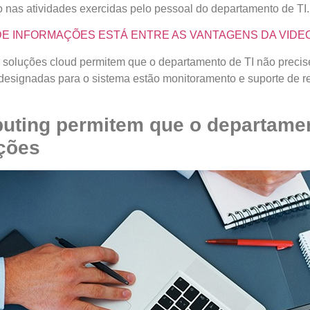
 nas atividades exercidas pelo pessoal do departamento de TI.
O DE INFORMAÇÕES ESTÁ ENTRE AS VANTAGENS DA VID
 soluções cloud permitem que o departamento de TI não precise
 designadas para o sistema estão monitoramento e suporte de 
uting permitem que o departamen
ções