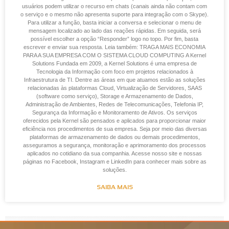
usuários podem utilizar o recurso em chats (canais ainda não contam com
o serviço e o mesmo não apresenta suporte para integração com o Skype).
Para utilizar a função, basta iniciar a conversa e selecionar o menu de
mensagem localizado ao lado das reações rápidas. Em seguida, será
possível escolher a opção “Responder” logo no topo. Por fim, basta
escrever e enviar sua resposta. Leia também: TRAGA MAIS ECONOMIA
PARA A SUA EMPRESA COM O SISTEMA CLOUD COMPUTING A Kernel
Solutions Fundada em 2009, a Kernel Solutions é uma empresa de
Tecnologia da Informação com foco em projetos relacionados à
Infraestrutura de TI. Dentre as áreas em que atuamos estão as soluções
relacionadas às plataformas Cloud, Virtualização de Servidores, SAAS
(software como serviço), Storage e Armazenamento de Dados,
Administração de Ambientes, Redes de Telecomunicações, Telefonia IP,
Segurança da Informação e Monitoramento de Ativos. Os serviços
oferecidos pela Kernel são pensados e aplicados para proporcionar maior
eficiência nos procedimentos de sua empresa. Seja por meio das diversas
plataformas de armazenamento de dados ou demais procedimentos,
asseguramos a segurança, monitoração e aprimoramento dos processos
aplicados no cotidiano da sua companhia. Acesse nosso site e nossas
páginas no Facebook, Instagram e LinkedIn para conhecer mais sobre as
soluções.
SAIBA MAIS