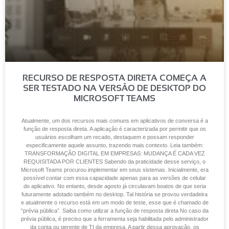
RECURSO DE RESPOSTA DIRETA COMEÇA A
SER TESTADO NA VERSÃO DE DESKTOP DO
MICROSOFT TEAMS
Atualmente, um dos recursos mais comuns em aplicativos de conversa é a
função de resposta direta. A aplicação é caracterizada por permitir que os
usuários escolham um recado, destaquem e possam responder
especificamente aquele assunto, trazendo mais contexto. Leia também:
TRANSFORMAÇÃO DIGITAL EM EMPRESAS: MUDANÇA É CADA VEZ
REQUISITADA POR CLIENTES Sabendo da praticidade desse serviço, o
Microsoft Teams procurou implementar em seus sistemas. Inicialmente, era
possível contar com essa capacidade apenas para as versões de celular
do aplicativo. No entanto, desde agosto já circulavam boatos de que seria
futuramente adotado também no desktop. Tal história se provou verdadeira
e atualmente o recurso está em um modo de teste, esse que é chamado de
“prévia pública”. Saiba como utilizar a função de resposta direta No caso da
prévia pública, é preciso que a ferramenta seja habilitada pelo administrador
da conta ou gerente de TI da empresa. A partir dessa aprovação, os