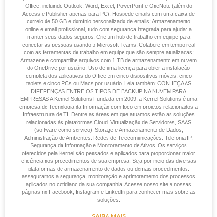
Office, incluindo Outlook, Word, Excel, PowerPoint e OneNote (além do
Access e Publisher apenas para PC); Hospede emails com uma caixa de
correio de 50 GB e domínio personalizado de emails; Armazenamento
online e email profissional, tudo com segurança integrada para ajudar a
manter seus dados seguros; Crie um hub de trabalho em equipe para
conectar as pessoas usando o Microsoft Teams; Colabore em tempo real
com as ferramentas de trabalho em equipe que são sempre atualizadas;
Armazene e compartilhe arquivos com 1 TB de armazenamento em nuvem
do OneDrive por usuário; Uso de uma licença para obter a instalação
completa dos aplicativos do Office em cinco dispositivos móveis, cinco
tablets e cinco PCs ou Macs por usuário. Leia também: CONHEÇA AS
DIFERENÇAS ENTRE OS TIPOS DE BACKUP NA NUVEM PARA
EMPRESAS A Kernel Solutions Fundada em 2009, a Kernel Solutions é uma
empresa de Tecnologia da Informação com foco em projetos relacionados a
Infraestrutura de TI. Dentre as áreas em que atuamos estão as soluções
relacionadas às plataformas Cloud, Virtualização de Servidores, SAAS
(software como serviço), Storage e Armazenamento de Dados,
Administração de Ambientes, Redes de Telecomunicações, Telefonia IP,
Segurança da Informação e Monitoramento de Ativos. Os serviços
oferecidos pela Kernel são pensados e aplicados para proporcionar maior
eficiência nos procedimentos de sua empresa. Seja por meio das diversas
plataformas de armazenamento de dados ou demais procedimentos,
asseguramos a segurança, monitoração e aprimoramento dos processos
aplicados no cotidiano da sua companhia. Acesse nosso site e nossas
páginas no Facebook, Instagram e LinkedIn para conhecer mais sobre as
soluções.
SAIBA MAIS