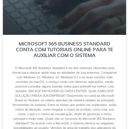
MICROSOFT 365 BUSINESS STANDARD
CONTA COM TUTORIAIS ONLINE PARA TE
AUXILIAR COM O SISTEMA
O Microsoft 365 Business Standard é um dos sistemas oferecidos pela
Kernel para otimizar ainda mais as atividades de sua empresa. Compatível
com Windows 11, Windows 10, Windows 8.1 e as duas versões mais
recentes do macOS, o serviço conta com diversas aplicações, sendo
possível consultar alguns tutoriais online para entendê-los melhor. Leia
também: BACKUP EM NUVEM OU DATA CENTER: QUAL A MELHOR
SOLUÇÃO PARA A SUA EMPRESA? Disponíveis no canal da Microsoft
Brasil no Youtube, os vídeos abordam de maneira simples as principais
ferramentas do sistema. Entre os temas que podem ser explorados, estão
chave de ativação, como resgatar a chave do produto, como criar sua
conta, o que é o centro de visualização, modo de gerenciar o menu
principal e muito mais. Quais são os recursos do Microsoft 365 Business
Standard? De acordo com a Microsoft, o sistema oferece as seguintes
possibilidades ao usuário: Versões de área de trabalho dos aplicativos do