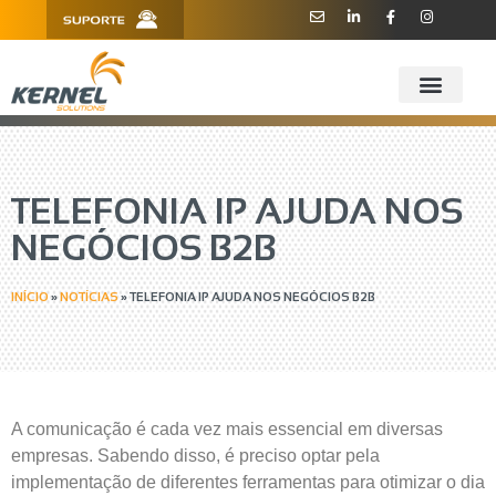
R. Barão de Teffé, 160, Sala 909 -
11 3181.6445
910 - CEP 13208-760 - Jundiaí/SP
TELEFONIA IP AJUDA NOS
NEGÓCIOS B2B
INÍCIO
»
NOTÍCIAS
»
TELEFONIA IP AJUDA NOS NEGÓCIOS B2B
A comunicação é cada vez mais essencial em diversas
empresas. Sabendo disso, é preciso optar pela
implementação de diferentes ferramentas para otimizar o dia